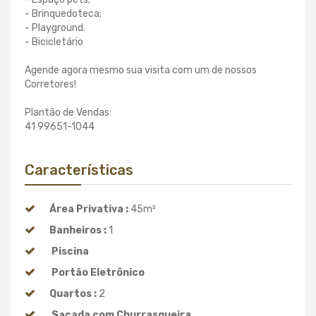
- Brinquedoteca;
- Playground.
- Bicicletário
Agende agora mesmo sua visita com um de nossos
Corretores!
Plantão de Vendas:
41 99651-1044
Características
Área Privativa :
45m²
Banheiros :
1
Piscina
Portão Eletrônico
Quartos :
2
Sacada com Churrasqueira