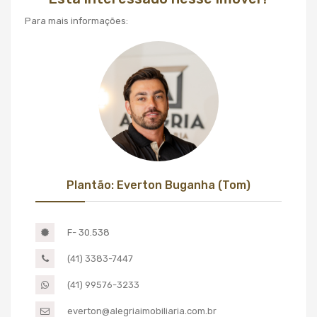
Para mais informações:
Plantão: Everton Buganha (Tom)
F- 30.538
(41) 3383-7447
(41) 99576-3233
everton@alegriaimobiliaria.com.br