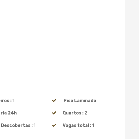
ros :
1
Piso Laminado
ria 24h
Quartos :
2
 Descobertas :
1
Vagas total :
1