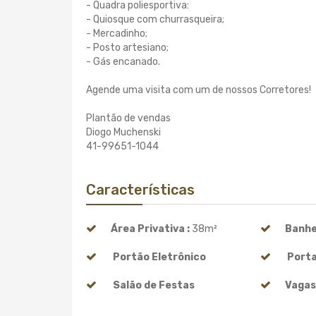
- Quadra poliesportiva:
- Quiosque com churrasqueira;
- Mercadinho;
- Posto artesiano;
- Gás encanado.
Agende uma visita com um de nossos Corretores!
Plantão de vendas
Diogo Muchenski
41-99651-1044
Características
Área Privativa :
38m²
Banhei
Portão Eletrônico
Porta
Salão de Festas
Vagas