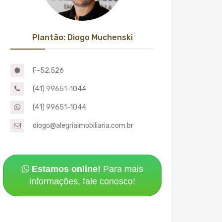
Plantão: Diogo Muchenski
F-52.526
(41) 99651-1044
(41) 99651-1044
diogo@alegriaimobiliaria.com.br
Estamos online!
Para mais
informações, fale conosco!