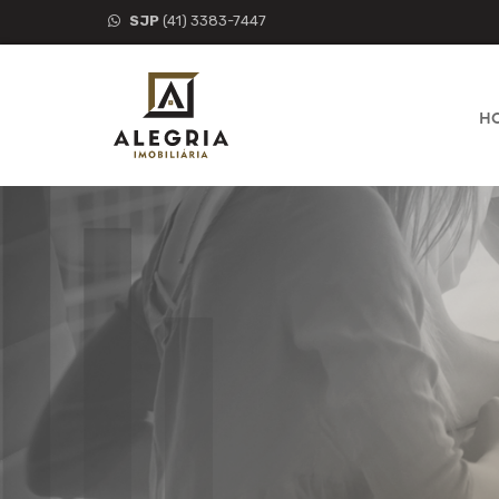
SJP
(41) 3383-7447
H