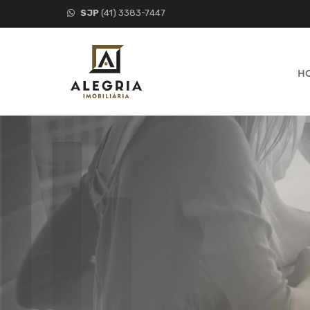
SJP
(41) 3383-7447
H