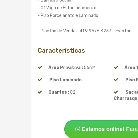
- Banheiro Social
- 01 Vaga de Estacionamento
- Piso Porcelanato e Laminado
- Plantão de Vendas: 41 9 9576 3233 - Everton
Características
Área Privativa :
56m²
Área t
Piso Laminado
Piso 
Quartos :
02
Saca
Churrasqu
Estamos online!
Para 