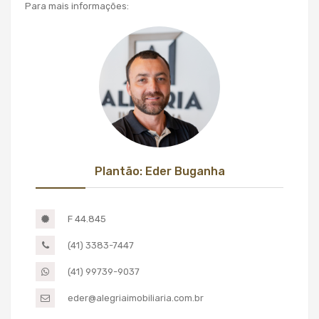
Para mais informações:
Plantão: Eder Buganha
F 44.845
(41) 3383-7447
(41) 99739-9037
eder@alegriaimobiliaria.com.br